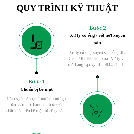
QUY TRÌNH KỸ THUẬT
Bước 2
Xử lý cổ ống / vết nứt xuyên
sàn
Xử lý cổ ống xuyên sàn bằng 3B-
Grout/3B-100 trộn vữa. Xử lý vết
nứt bằng Epoxy 3B-1400/3B-1401
tùy vào hiện trạng vết nứt.
Bước 1
Chuẩn bị bề mặt
Làm sạch bề mặt: Loại bỏ mọi bụi
bẩn, dầu mỡ, bám bẩn hoặc các
chất khác trên bề mặt thi công bằng
máy móc hoặc hóa chất tẩy rửa, cắt
sắt, trám trét lỗi lõm bằng 3B-100.