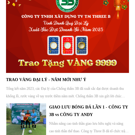
cần thiết và theo hướng dẫn của nhà
CHƯƠNG TRÌNH TRI ÂN KHÁCH
Dịch Vụ Xây Dựng Hanaco - NPP 3B tại khu vực
sản xuất, tiến hành sơn lớp thứ hai
HÀNG - ĐỒNG HÀNH MÙA MƯA
Miền Tây đã thu hút đông đảo khách mời tham gia tại
sau khi lớp sơn đầu tiên đã khô
Từ ngày 10.07.2024 đến 10.10.2024, Chống thấm 3B
hoàn toàn.
khu vực TP Sóc Trăng.
khuyến mãi Chương trình Tri ân Khách hàng cho Sản
phẩm PU TRƯƠNG NỞ XỬ LÝ RÒ RỈ 3B-668 và
TRAO VÀNG ĐẠI LÝ - NĂM MỚI NHƯ
3B-UF3000 với giá cực ưu đãi và tặng kèm Voucher
Ý
lên đến 500k.
Tổng kết năm 2023, các Đại lý của Chống thấm 3B đã
xuất sắc đạt được doanh thu khổng lồ, rước vàng về tay
trước thềm năm mới. Chống thấm 3B xin gửi lời chúc
HỘI THẢO CHỐNG THẤM GALA
mừng và cảm ơn sâu sắc đến Quý Đại lý đã cùng đồng
DINNER ĐÀ NẴNG
TRAO VÀNG ĐẠI LÝ - NĂM MỚI NHƯ Ý
hành và phát triển trong những năm qua.
Ngày 17 tháng 12 năm 2023, Hội thảo GALA
Tổng kết năm 2023, các Đại lý của Chống thấm 3B đã xuất sắc đạt được doanh thu
DINNER- tại Đà Nẵng đã diễn ra thành công tốt đẹp
khổng lồ, rước vàng về tay trước thềm năm mới. Chống thấm 3B xin gửi lời chúc
với sự góp mặt của đông đảo khách mời gồm Quý thầu
mừng và cảm ơn sâu sắc đến Quý Đại lý đã cùng đồng hành và phát triển trong những
GIAO LƯU BÓNG ĐÁ LẦN 1 - CÔNG TY
thợ và Quý khách hàng, Đại lý của Công ty 3B. Đồng
năm qua.
3B vs CÔNG TY ANDY
thời cũng gửi lời cảm ơn đến sự kết nối và đồng hành
Nhằm nâng cao tinh thần giao lưu hữu nghị và nâng
giữa CÔNG TY CHỐNG THẤM THREE B và
cao tinh thần thể thao. Công ty Three B đã tổ chức trận
CÔNG TY CỔ PHẦN CHĂM SÓC CÔNG TRÌNH