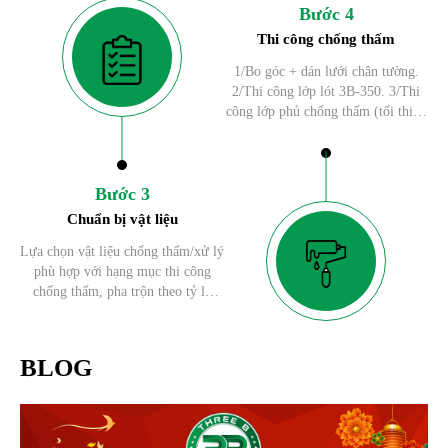
Bước 4
Thi công chống thấm
1/Bo góc + dán lưới chân tường.
2/Thi công lớp lót 3B-350. 3/Thi
công lớp phủ chống thấm (tối thiểu
2 lớp)
Bước 3
Chuẩn bị vật liệu
Lựa chọn vật liệu chống thấm/xử lý
phù hợp với hạng mục thi công
chống thấm, pha trộn theo tỷ lệ
chuẩn và khuấy đều bằng mấy
khuấy trước khi thi công. Sơn lớp
HỘI THẢO CHUẨN HÓA THỰC TIỄN -
đầu tiên: Sử dụng cọ hoặc cuộn sơn
GIẢI PHÁP CHỐNG THẤM THREE B
BLOG
để sơn lớp đầu tiên lên bề mặt.
LẦN I
" HỘI THẢO CHUẨN HÓA THỰC TIỄN - GIẢI
Đảm bảo phủ đều và mỏng nhằm
tăng tính bám dính của lớp sơn.
PHÁP CHỐNG THẤM " LẦN I do Công ty Chống
Sơn lớp thứ hai (tuỳ chọn): Nếu
thấm Three B đồng hành cùng Công ty TNHH Sơn &