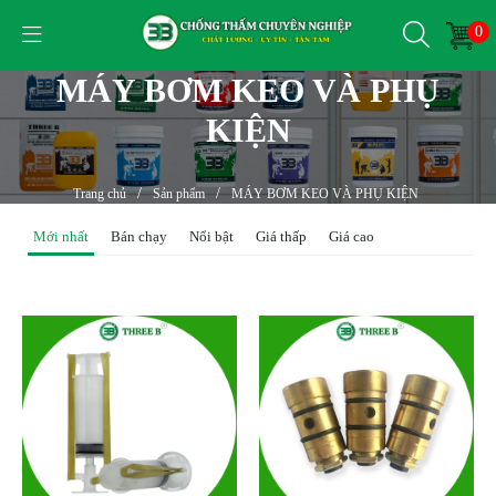
0
MÁY BƠM KEO VÀ PHỤ
KIỆN
/
/
Trang chủ
Sản phẩm
MÁY BƠM KEO VÀ PHỤ KIỆN
Mới nhất
Bán chạy
Nổi bật
Giá thấp
Giá cao