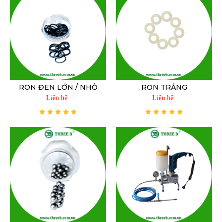
RON ĐEN LỚN / NHỎ
RON TRẮNG
Liên hệ
Liên hệ