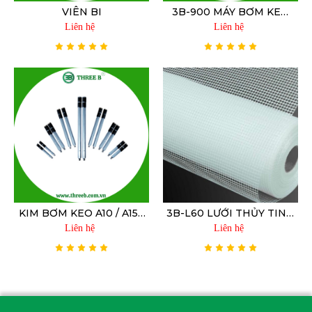
VIÊN BI
3B-900 MÁY BƠM KEO
ÁP LỰC CAO
Liên hệ
Liên hệ
KIM BƠM KEO A10 / A15 /
3B-L60 LƯỚI THỦY TINH
A20 / C8 / C10
GIA CỐ BỀ MẶT
Liên hệ
Liên hệ