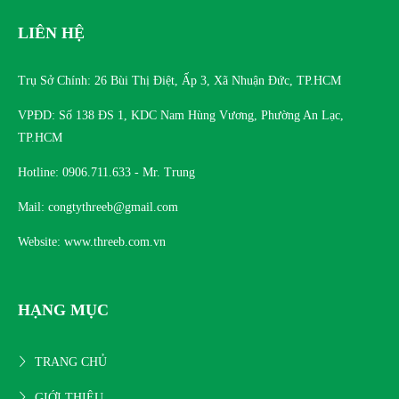
LIÊN HỆ
Trụ Sở Chính: 26 Bùi Thị Điệt, Ấp 3, Xã Nhuận Đức, TP.HCM
VPĐD: Số 138 ĐS 1, KDC Nam Hùng Vương, Phường An Lạc,
TP.HCM
Hotline: 0906.711.633 - Mr. Trung
Mail: congtythreeb@gmail.com
Website: www.threeb.com.vn
HẠNG MỤC
TRANG CHỦ
GIỚI THIỆU