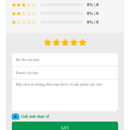
0%
| 0
0%
| 0
0%
| 0
Gửi ảnh thực tế
GỬI