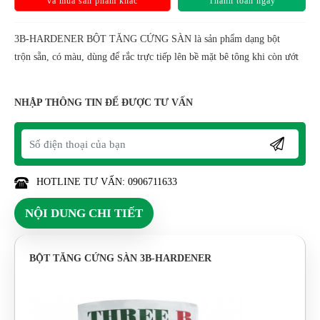
và mua sản phẩm khác
Thanh toán ngay
3B-HARDENER BỘT TĂNG CỨNG SÀN là sản phẩm dạng bột
trộn sẵn, có màu, dùng để rắc trực tiếp lên bề mặt bê tông khi còn ướt
NHẬP THÔNG TIN ĐỂ ĐƯỢC TƯ VẤN
HOTLINE TƯ VẤN: 0906711633
NỘI DUNG CHI TIẾT
BỘT TĂNG CỨNG SÀN 3B-HARDENER