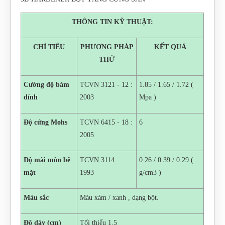
THÔNG TIN KỸ THUẬT:
CHỈ TIÊU
PHƯƠNG PHÁP
KẾT QUẢ
THỬ
Cường độ bám
TCVN 3121 - 12 :
1.85 / 1.65 / 1.72 (
dính
2003
Mpa )
Độ cứng Mohs
TCVN 6415 - 18 :
6
2005
Độ mài mòn bề
TCVN 3114 :
0.26 / 0.39 / 0.29 (
mặt
1993
g/cm3 )
Màu sắc
Màu xám / xanh , dạng bột.
Độ dày (cm)
Tối thiểu 1.5