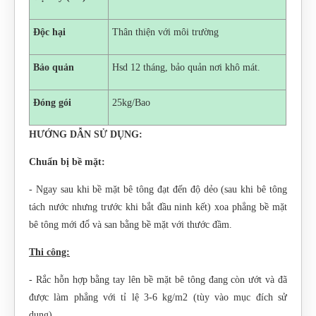
Độc hại
Thân thiện với môi trường
Bảo quản
Hsd 12 tháng, bảo quản nơi khô mát.
Đóng gói
25kg/Bao
HƯỚNG DẪN SỬ DỤNG:
Chuẩn bị bề mặt:
- Ngay sau khi bề mặt bê tông đạt đến độ dẻo (sau khi bê tông
tách nước nhưng trước khi bắt đầu ninh kết) xoa phẳng bề mặt
bê tông mới đổ và san bằng bề mặt với thước đầm.
Thi công:
- Rắc hỗn hợp bằng tay lên bề mặt bê tông đang còn ướt và đã
được làm phẳng với tỉ lệ 3-6 kg/m2 (tùy vào mục đích sử
dụng).